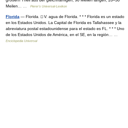
größern Theil aus der gleichnamigen, 90 Meilen langen, 20–30
Meilen… …
Pierer's Universal-Lexikon
Florida
— Florida. □ V. agua de Florida. * * * Florida es un estado
en los Estados Unidos. La Capital de Florida es Tallahassee y la
abreviatura postal estadounidense para el estado es FL. * * * Uno
de los Estados Unidos de América, en el SE, en la región… …
Enciclopedia Universal