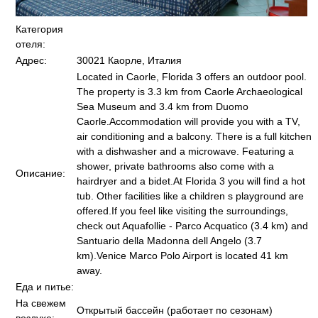
Категория
отеля:
Адрес:
30021 Каорле, Италия
Located in Caorle, Florida 3 offers an outdoor pool.
The property is 3.3 km from Caorle Archaeological
Sea Museum and 3.4 km from Duomo
Caorle.Accommodation will provide you with a TV,
air conditioning and a balcony. There is a full kitchen
with a dishwasher and a microwave. Featuring a
shower, private bathrooms also come with a
Описание:
hairdryer and a bidet.At Florida 3 you will find a hot
tub. Other facilities like a children s playground are
offered.If you feel like visiting the surroundings,
check out Aquafollie - Parco Acquatico (3.4 km) and
Santuario della Madonna dell Angelo (3.7
km).Venice Marco Polo Airport is located 41 km
away.
Еда и питье:
На свежем
Открытый бассейн (работает по сезонам)