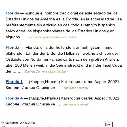
Florida
— Aunque el nombre tradicional de este estado de los
Estados Unidos de América es la Florida, en la actualidad se usa
preferentemente sin artículo en casi todo el ámbito hispánico,
salvo entre los hispanohablantes de los Estados Unidos y en
algunos …
Diccionario panhispánico de dudas
Florida
— Florida, eins der heitersten, anmuthigsten, immer
blühenden Länder der Erde, die Halbinsel, welche sich von der
Ostküste von Nordamerika, südwärts nach den großen Antillen,
über 100 Meilen weit, in die See erstreckt und mit der Insel Cuba
den… …
Damen Conversations Lexikon
Florida 1
— (Каорле,Италия) Категория отеля: Адрес: 30021
Каорле, Италия Описание …
Каталог отелей
Florida 4
— (Каорле,Италия) Категория отеля: Адрес: 30021
Каорле, Италия Описание …
Каталог отелей
© Академик, 2000-2026
18+