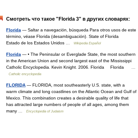
Смотреть что такое "Florida 3" в других словарях:
Florida
— Saltar a navegación, búsqueda Para otros usos de este
término, véase Florida (desambiguación). State of Florida
Estado de los Estados Unidos …
Wikipedia Español
Florida
— • The Peninsular or Everglade State, the most southern
in the American Union and second largest east of the Mississippi
Catholic Encyclopedia. Kevin Knight. 2006. Florida Florida …
Catholic encyclopedia
FLORIDA
— FLORIDA, most southeasterly U.S. state, with a
warm climate and long coastlines on the Atlantic Ocean and Gulf of
Mexico. This combination creates a desirable quality of life that
has attracted large numbers of people of all ages, among them
many …
Encyclopedia of Judaism